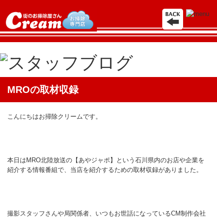
Toggle
navigation
MROの取材収録
こんにちはお掃除クリームです。
本日はMRO北陸放送の【あやジャポ】という石川県内のお店や企業を
紹介する情報番組で、当店を紹介するための取材収録がありました。
撮影スタッフさんや局関係者、いつもお世話になっているCM制作会社