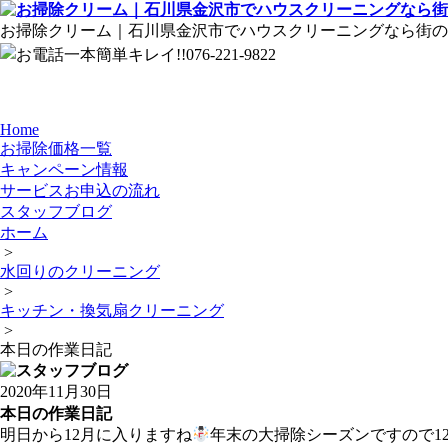
お掃除クリーム｜石川県金沢市でハウスクリーニングなら街のお
Home
お掃除価格一覧
キャンペーン情報
サービスお申込の流れ
スタッフブログ
ホーム
>
水回りのクリーニング
>
キッチン・換気扇クリーニング
>
本日の作業日記
2020年11月30日
本日の作業日記
明日から12月に入りますね
年末の大掃除シーズンですので1