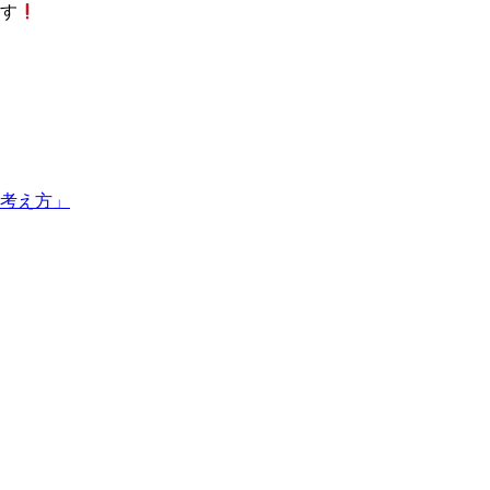
す
考え方」