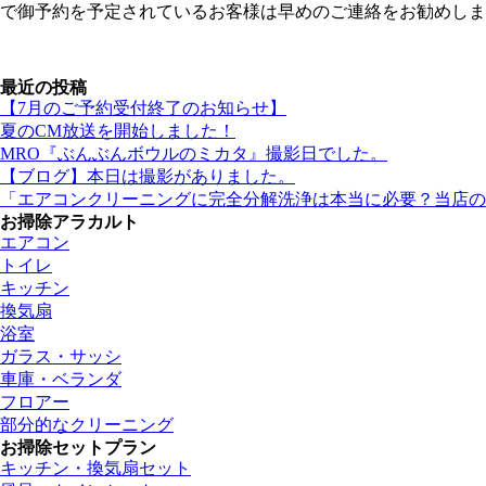
で御予約を予定されているお客様は早めのご連絡をお勧めしま
最近の投稿
【7月のご予約受付終了のお知らせ】
夏のCM放送を開始しました！
MRO『ぶんぶんボウルのミカタ』撮影日でした。
【ブログ】本日は撮影がありました。
「エアコンクリーニングに完全分解洗浄は本当に必要？当店の
お掃除アラカルト
エアコン
トイレ
キッチン
換気扇
浴室
ガラス・サッシ
車庫・ベランダ
フロアー
部分的なクリーニング
お掃除セットプラン
キッチン・換気扇セット