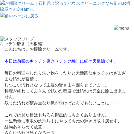
Toggle
navigation
キッチン磨き（天板編）
こんにちは、お掃除クリームです。
本日は前回の
キッチン磨き（シンク編）
に続き天板編です。
毎日お料理をしたり洗い物をしたりと大活躍なキッチンはざまざ
まな汚れが蓄積し、
しつこい汚れとなって主婦の皆さまを困らせています。
料理が終わってふきんで拭いた程度では汚れは完全に除去出来ま
せん。
残った汚れが積み重なり気が付けばとんでもないことに・・・
これでは見た目はもちろん衛星的にもよくありません。
一生懸命に市販の洗剤片手にやっても元の輝きは取り戻せず、
結局あきらめて放置、
さらに汚れは酷くなる一方、、、