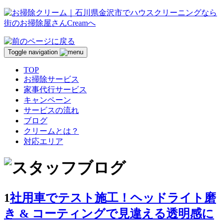
Toggle navigation
TOP
お掃除サービス
家事代行サービス
キャンペーン
サービスの流れ
ブログ
クリームとは？
対応エリア
1
社用車でテスト施工！ヘッドライト磨
き & コーティングで見違える透明感に