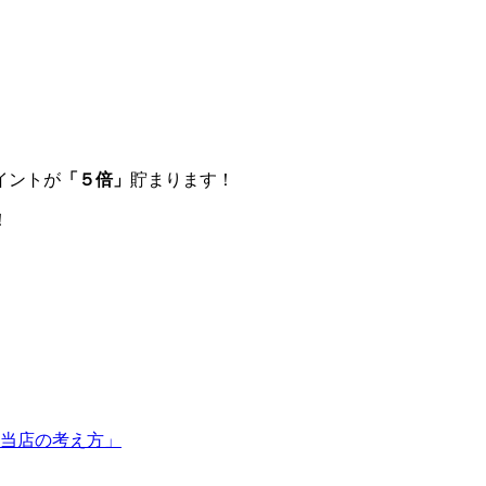
イントが
「５倍」
貯まります！
！
当店の考え方」