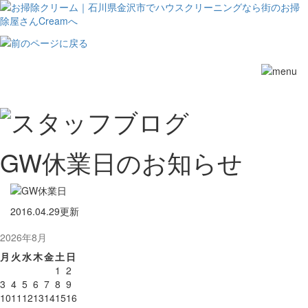
Toggle
navigation
GW休業日のお知らせ
2016.04.29更新
2026年8月
月
火
水
木
金
土
日
1
2
3
4
5
6
7
8
9
10
11
12
13
14
15
16