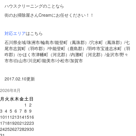
ハウスクリーニングのことなら
街のお掃除屋さんCreamにお任せください！！
対応エリア
はこちら
石川県全域/珠洲市/輪島市/能登町（鳳珠郡）/穴水町（鳳珠郡）/七
尾市志賀町（羽咋郡）/中能登町（鹿島郡）/羽咋市宝達志水町（羽
咋郡）/かほく市津幡町（河北郡）/内灘町（河北郡）/金沢市/野々
市市/白山市/川北町/能美市/小松市/加賀市
2017.02.10更新
2026年8月
月
火
水
木
金
土
日
1
2
3
4
5
6
7
8
9
10
11
12
13
14
15
16
17
18
19
20
21
22
23
24
25
26
27
28
29
30
31