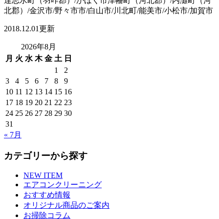
達志水町（羽咋郡）/かほく市津幡町（河北郡）/内灘町（河
北郡）/金沢市/野々市市/白山市/川北町/能美市/小松市/加賀市
2018.12.01更新
2026年8月
月
火
水
木
金
土
日
1
2
3
4
5
6
7
8
9
10
11
12
13
14
15
16
17
18
19
20
21
22
23
24
25
26
27
28
29
30
31
« 7月
カテゴリーから探す
NEW ITEM
エアコンクリーニング
おすすめ情報
オリジナル商品のご案内
お掃除コラム