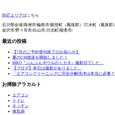
対応エリア
はこちら
石川県全域/珠洲市/輪島市/能登町（鳳珠郡）/穴水町（鳳珠郡
金沢市/野々市市/白山市/川北町/能美市/
最近の投稿
【7月のご予約受付終了のお知らせ】
夏のCM放送を開始しました！
MRO『ぶんぶんボウルのミカタ』撮影日でした。
【ブログ】本日は撮影がありました。
「エアコンクリーニングに完全分解洗浄は本当に必要？
お掃除アラカルト
エアコン
トイレ
キッチン
換気扇