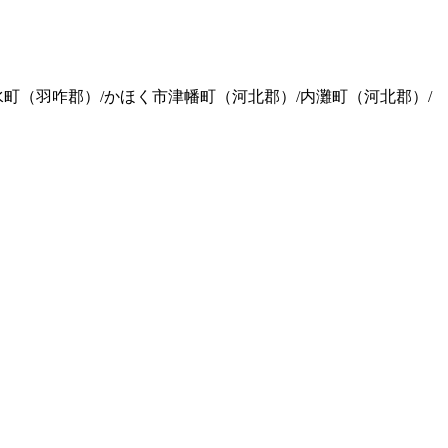
水町（羽咋郡）/かほく市津幡町（河北郡）/内灘町（河北郡）/