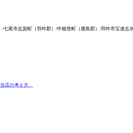
）/七尾市志賀町（羽咋郡）/中能登町（鹿島郡）/羽咋市宝達志
当店の考え方」