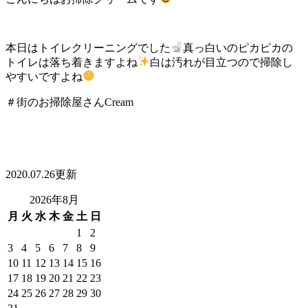
本日はトイレクリーニングでした
真っ白いのピカピカの
トイレは落ち着きますよね
白は汚れが目立つので掃除し
やすいですよね
＃街のお掃除屋さんCream
2020.07.26更新
2026年8月
月
火
水
木
金
土
日
1
2
3
4
5
6
7
8
9
10
11
12
13
14
15
16
17
18
19
20
21
22
23
24
25
26
27
28
29
30