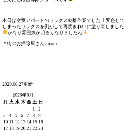
本日は空室アパートのワックス剥離作業でした
変色して
しまったワックスを剥がして再度きれいに塗り直しました
かなり雰囲気が明るくなりましたね
＃街のお掃除屋さんCream
2020.08.27更新
2026年8月
月
火
水
木
金
土
日
1
2
3
4
5
6
7
8
9
10
11
12
13
14
15
16
17
18
19
20
21
22
23