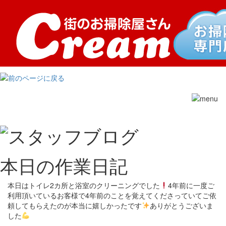
Toggle
navigation
本日の作業日記
本日はトイレ2カ所と浴室のクリーニングでした
4年前に一度ご
利用頂いているお客様で4年前のことを覚えてくださっていてご依
頼してもらえたのが本当に嬉しかったです
ありがとうございま
した