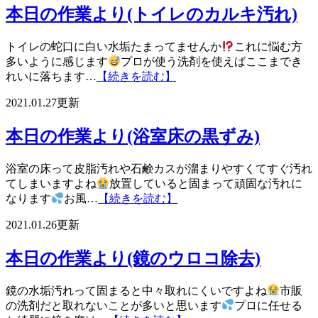
本日の作業より(トイレのカルキ汚れ)
トイレの蛇口に白い水垢たまってませんか
これに悩む方
多いように感じます
プロが使う洗剤を使えばここまでき
れいに落ちます…
【続きを読む】
2021.01.27更新
本日の作業より(浴室床の黒ずみ)
浴室の床って皮脂汚れや石鹸カスが溜まりやすくてすぐ汚れ
てしまいますよね
放置していると固まって頑固な汚れに
なります
お風…
【続きを読む】
2021.01.26更新
本日の作業より(鏡のウロコ除去)
鏡の水垢汚れって固まると中々取れにくいですよね
市販
の洗剤だと取れないことが多いと思います
プロに任せる