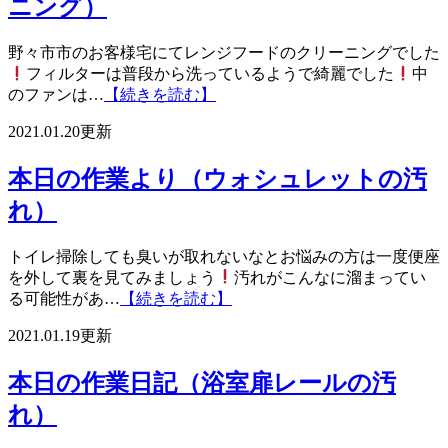
ニング）
野々市市のお客様宅にてレンジフードのクリーニングでした
フィルターは普段から洗っているようで綺麗でした
中
のファンは…
【続きを読む】
2021.01.20更新
本日の作業より（ウォシュレットの汚
れ）
トイレ掃除しても臭いが取れないなとお悩みの方は一度便座
を外して裏を見てみましょう
汚れがこんなに溜まってい
る可能性があ…
【続きを読む】
2021.01.19更新
本日の作業日記（浴室扉レールの汚
れ）