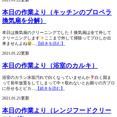
本日の作業より（キッチンのプロペラ
換気扇を分解）
本日は換気扇のクリーニングでした
換気扇は全て外して
クリーニングします
ここまで外して掃除ってプロしか出
来ませんよね
…
【続きを読む】
2021.01.22更新
本日の作業より（浴室のカルキ）
浴室のカラン水垢汚れで白くなっていませんか
白く固ま
って長年放置をしてしまって中々取れないとお困りの方プロ
に任せるとピカ…
【続きを読む】
2021.01.21更新
本日の作業より（レンジフードクリー