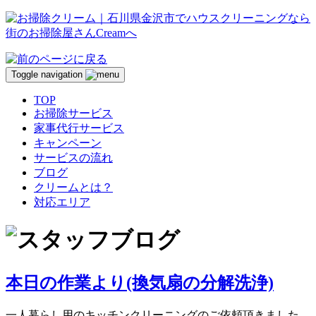
Toggle navigation
TOP
お掃除サービス
家事代行サービス
キャンペーン
サービスの流れ
ブログ
クリームとは？
対応エリア
本日の作業より(換気扇の分解洗浄)
一人暮らし用のキッチンクリーニングのご依頼頂きました